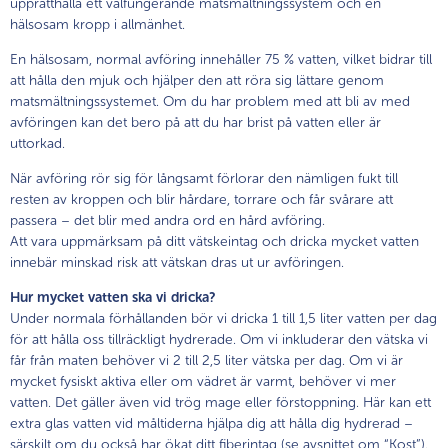
upprätthålla ett välfungerande matsmältningssystem och en
hälsosam kropp i allmänhet.
En hälsosam, normal avföring innehåller 75 % vatten, vilket bidrar till
att hålla den mjuk och hjälper den att röra sig lättare genom
matsmältningssystemet. Om du har problem med att bli av med
avföringen kan det bero på att du har brist på vatten eller är
uttorkad.
När avföring rör sig för långsamt förlorar den nämligen fukt till
resten av kroppen och blir hårdare, torrare och får svårare att
passera – det blir med andra ord en hård avföring.
Att vara uppmärksam på ditt vätskeintag och dricka mycket vatten
innebär minskad risk att vätskan dras ut ur avföringen.
Hur mycket vatten ska vi dricka?
Under normala förhållanden bör vi dricka 1 till 1,5 liter vatten per dag
för att hålla oss tillräckligt hydrerade. Om vi inkluderar den vätska vi
får från maten behöver vi 2 till 2,5 liter vätska per dag. Om vi är
mycket fysiskt aktiva eller om vädret är varmt, behöver vi mer
vatten. Det gäller även vid trög mage eller förstoppning. Här kan ett
extra glas vatten vid måltiderna hjälpa dig att hålla dig hydrerad –
särskilt om du också har ökat ditt fiberintag (se avsnittet om “Kost”).