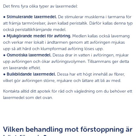
Det finns fyra olika typer av laxermedel:
●
Stimulerande laxermedel.
De stimulerar musklerna i tarmarna för
att främja tarmrörelser, även kallad peristaltik. Därför kallas denna typ
också peristaltikfrämjande medel.
●
Mjukgörande medel för avföring.
Medlen kallas också lavemang
och verkar mer lokalt i ändtarmen genom att avföringen mjukas
upp så att hård och klumpformad avföring löses upp.
●
Osmotiska laxermedel.
Dessa drar in vatten i avföringen, mjukar
upp avföringen och ökar avföringsvolymen. Tillsammans ger detta
en laxerande effekt.
●
Bulkbildande laxermedel.
Dessa har ett högt innehåll av fibrer,
vilket gör avföringen större, mjukare och lättare att bli av med.
Kontakta alltid ditt apotek för råd och vägledning om du behöver ett
laxermedel som det ovan.
Vilken behandling mot förstoppning är