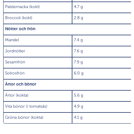
Palsternacka (kokt)
4.7 g
Broccoli (kokt)
2.8 g
Nötter och frön
Mandel
7.4 g
Jordnötter
7.6 g
Sesamfrön
7.9 g
Solrosfrön
6.0 g
Ärtor och bönor
Ärtor (kokta)
5.6 g
Vita bönor (i tomatsås)
4.9 g
Gröna bönor (kokta)
4.1 g