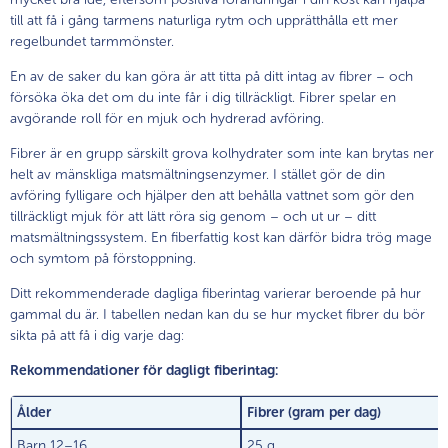
till att få i gång tarmens naturliga rytm och upprätthålla ett mer
regelbundet tarmmönster.
En av de saker du kan göra är att titta på ditt intag av fibrer – och
försöka öka det om du inte får i dig tillräckligt. Fibrer spelar en
avgörande roll för en mjuk och hydrerad avföring.
Fibrer är en grupp särskilt grova kolhydrater som inte kan brytas ner
helt av mänskliga matsmältningsenzymer. I stället gör de din
avföring fylligare och hjälper den att behålla vattnet som gör den
tillräckligt mjuk för att lätt röra sig genom – och ut ur – ditt
matsmältningssystem. En fiberfattig kost kan därför bidra trög mage
och symtom på förstoppning.
Ditt rekommenderade dagliga fiberintag varierar beroende på hur
gammal du är. I tabellen nedan kan du se hur mycket fibrer du bör
sikta på att få i dig varje dag:
Rekommendationer för dagligt fiberintag:
Ålder
Fibrer (gram per dag)
Barn 12–16
25 g