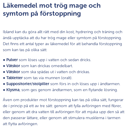
Läkemedel mot trög mage och
symtom på förstoppning
Ibland kan du göra allt rätt med din kost, hydrering och träning och
ändå upptäcka att du har trög mage eller symtom på förstoppning.
Det finns ett antal typer av läkemedel för att behandla förstoppning
som kan tas på olika sätt:
●
Pulver
som löses upp i vatten och sedan dricks.
●
Vätskor
som kan drickas omedelbart.
●
Vätskor
som ska spädas ut i vatten och drickas.
●
Tabletter
som tas via munnen (oralt).
●
Suppositorier/stolpiller
som förs in och löses upp i ändtarmen.
●
Klysma
, som ges genom ändtarmen, som en flytande lösning.
Även om produkter mot förstoppning kan tas på olika sätt, fungerar
de i princip på ett av tre sätt: genom att fylla avföringen med fibrer,
eller genom att dra vatten till avföringen för att mjuka upp den så att
den passerar lättare, eller genom att stimulera musklerna i tarmen
att flytta avföringen.