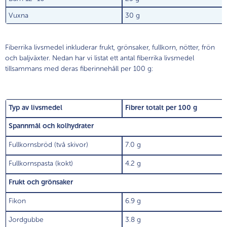
Vuxna
30 g
Fiberrika livsmedel inkluderar frukt, grönsaker, fullkorn, nötter, frön
och baljväxter. Nedan har vi listat ett antal fiberrika livsmedel
tillsammans med deras fiberinnehåll per 100 g:
Typ av livsmedel
Fibrer totalt per 100 g
Spannmål och kolhydrater
Fullkornsbröd (två skivor)
7.0 g
Fullkornspasta (kokt)
4.2 g
Frukt och grönsaker
Fikon
6.9 g
Jordgubbe
3.8 g