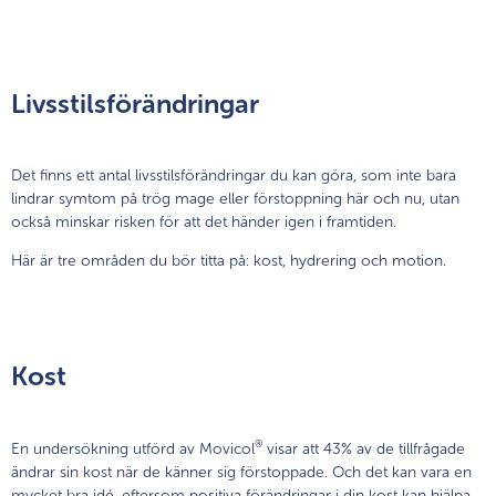
Livsstilsförändringar
Det finns ett antal livsstilsförändringar du kan göra, som inte bara
lindrar symtom på trög mage eller förstoppning här och nu, utan
också minskar risken för att det händer igen i framtiden.
Här är tre områden du bör titta på: kost, hydrering och motion.
Kost
®
En undersökning utförd av Movicol
visar att 43% av de tillfrågade
ändrar sin kost när de känner sig förstoppade. Och det kan vara en
mycket bra idé, eftersom positiva förändringar i din kost kan hjälpa