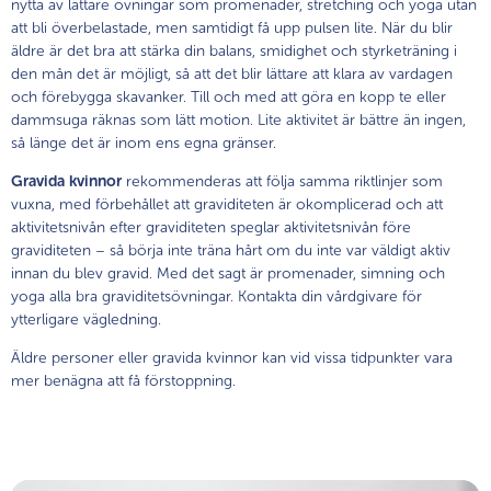
nytta av lättare övningar som promenader, stretching och yoga utan
att bli överbelastade, men samtidigt få upp pulsen lite. När du blir
äldre är det bra att stärka din balans, smidighet och styrketräning i
den mån det är möjligt, så att det blir lättare att klara av vardagen
och förebygga skavanker. Till och med att göra en kopp te eller
dammsuga räknas som lätt motion. Lite aktivitet är bättre än ingen,
så länge det är inom ens egna gränser.
Gravida kvinnor
rekommenderas att följa samma riktlinjer som
vuxna, med förbehållet att graviditeten är okomplicerad och att
aktivitetsnivån efter graviditeten speglar aktivitetsnivån före
graviditeten – så börja inte träna hårt om du inte var väldigt aktiv
innan du blev gravid. Med det sagt är promenader, simning och
yoga alla bra graviditetsövningar. Kontakta din vårdgivare för
ytterligare vägledning.
Äldre personer eller gravida kvinnor kan vid vissa tidpunkter vara
mer benägna att få förstoppning.