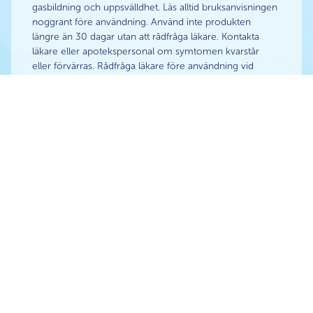
gasbildning och uppsvälldhet. Läs alltid bruksanvisningen
noggrant före användning. Använd inte produkten
längre än 30 dagar utan att rådfråga läkare. Kontakta
läkare eller apotekspersonal om symtomen kvarstår
eller förvärras. Rådfråga läkare före användning vid
graviditet eller amning. Läkare bör rådfrågas innan
användning av denna produkt till barn.
Kontakt:
Norgine Sverige AB, norgine.se. Juni 2026
SE-GE-MOV-2400051
SE-GE-MGD-2600011
®
Movicol
är ett registrerat varumärke som tillhör
®
Norginekoncernen. MoviGo
Duo är ett varumärke som
tillhör Norginekoncernen.