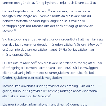
tarmen och gör din avföring hydrerad, mjuk och lättare att få ut.
®
Behandlingstiden med Movicol
kan variera, men den varar
vanligtvis inte längre än 2 veckor. Kontakta din läkare om du
behöver fortsätta behandlingen längre än så. Orsaken till
förstoppningen bör utredas om det finns ett dagligt behov av
®
Movicol
.
Vid förstoppning är det viktigt att dricka ordentligt så att man får i sig
®
den dagliga rekommenderade mängden vätska. Vätskan i Movicol
ersätter inte det vanliga vätskeintaget. Ett tillräckligt vätskeintag
måste upprätthållas.
®
Du ska inte ta Movicol
om din läkare har talat om för dig att du har
förträngningar i tarmen (tarmobstruktion, ileus), sår i tarmväggen,
eller en allvarlig inflammatorisk tarmsjukdom som ulcerös kolit,
Crohns sjukdom eller toxisk megakolon.
Movicol kan användas under graviditet och amning. Om du är
gravid, försöker bli gravid eller ammar, rådfråga apotekspersonal
®
eller läkare innan du tar Movicol
.
Läs mer i produktinformationen längst ner på denna sida.