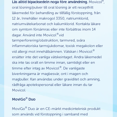
®
Läs alltid bipacksedeln noga före användning.
Movicol
,
oral lösning/pulver till oral lösning är ett receptfritt
läkemedel för behandling av tillfällig förstoppning, från
12 år
.
Innehåller makrogol 3350, natriumklorid,
natriumvätekarbonat och kaliumklorid. Kontakta läkare
om symtom försämras eller inte förbättras inom 14
®
dagar. Använd inte Movicol
vid
tarmperforering/obstruktion, tarmvred, svåra
inflammatoriska tarmsjukdomar, toxisk megakolon eller
®
vid allergi mot innehållsämnen. Vätskan i Movicol
ersätter inte det vanliga vätskeintaget. Andra läkemedel
ska inte tas oralt en timme innan, samtidigt eller en
®
timme efter intag av Movicol
. De vanligaste
biverkningarna är magbesvär, ont i magen och
magbuller. Kan användas under graviditet och amning,
rådfråga apotekspersonal eller läkare innan du tar
Movicol.
®
MoviGo
Duo
®
MoviGo
Duo är en CE-märkt medicinteknisk produkt
som används vid förstoppning i samband med