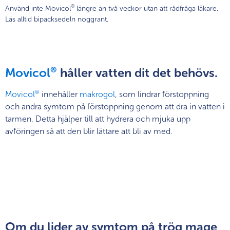
®
Använd inte Movicol
längre än två veckor utan att rådfråga läkare.
Läs alltid bipacksedeln noggrant.
®
Movicol
håller vatten dit det behövs.
®
Movicol
innehåller
makrogol
, som lindrar förstoppning
och andra symtom på förstoppning genom att dra in vatten i
tarmen. Detta hjälper till att hydrera och mjuka upp
avföringen så att den blir lättare att bli av med.
®
Lär dig hur Movicol
fungerar
®
Se Movicol
-produkterna
Här hittar du vanliga frågor och svar
Om
du
lider
av
symtom
på
trög
mage