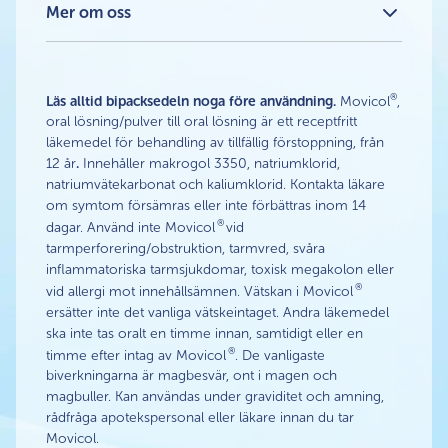
Bristolskalan
Mer om oss
Om oss
®
Vanliga frågor Movicol
®
Vanliga frågo MoviGo
Duo
®
Läs alltid bipacksedeln noga före användning.
Movicol
,
oral lösning/pulver till oral lösning är ett receptfritt
läkemedel för behandling av tillfällig förstoppning, från
12 år
.
Innehåller makrogol 3350, natriumklorid,
natriumvätekarbonat och kaliumklorid. Kontakta läkare
om symtom försämras eller inte förbättras inom 14
®
dagar. Använd inte Movicol
vid
tarmperforering/obstruktion, tarmvred, svåra
inflammatoriska tarmsjukdomar, toxisk megakolon eller
®
vid allergi mot innehållsämnen. Vätskan i Movicol
ersätter inte det vanliga vätskeintaget. Andra läkemedel
ska inte tas oralt en timme innan, samtidigt eller en
®
timme efter intag av Movicol
. De vanligaste
biverkningarna är magbesvär, ont i magen och
magbuller. Kan användas under graviditet och amning,
rådfråga apotekspersonal eller läkare innan du tar
Movicol.