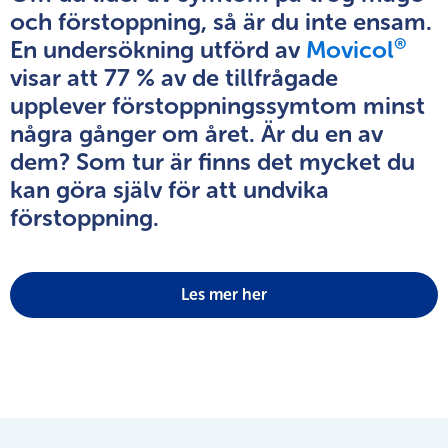
och
förstoppning,
så
är
du
inte
ensam.
®
En
undersökning
utförd
av
Movicol
visar
att
77
%
av
de
tillfrågade
upplever
förstoppningssymtom
minst
några
gånger
om
året.
Är
du
en
av
dem?
Som
tur
är
finns
det
mycket
du
kan
göra
själv
för
att
undvika
förstoppning.
Les mer her