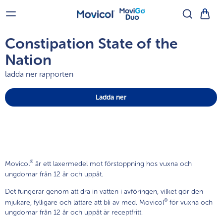
Constipation State of the
Nation
Gå tillbaka
Gå tillbaka
ladda ner rapporten
Ladda ner
Produkter för vuxna
Vanliga frågor Movicol
®
Movicol
®
med citron- och limesmak
Vanliga frågor MoviGo
®
Duo
Movicol
®
med jordgubbs- och
banansmak
®
Movicol
är ett laxermedel mot förstoppning hos vuxna och
ungdomar från 12 år och uppåt.
MoviGo
®
Duo
Det fungerar genom att dra in vatten i avföringen, vilket gör den
®
mjukare, fylligare och lättare att bli av med. Movicol
för vuxna och
ungdomar från 12 år och uppåt är receptfritt.