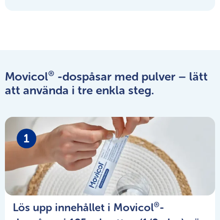
®
Movicol
-dospåsar med pulver – lätt
att använda i tre enkla steg.
1
®
Lös upp innehållet i Movicol
-