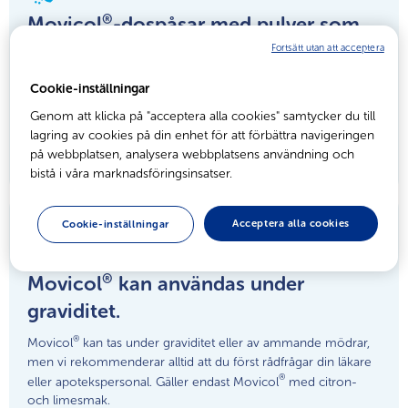
®
Movicol
-dospåsar med pulver som
är enkla att blanda.
Fortsätt utan att acceptera
Innehållet i Movicol®-dospåsen löses lätt upp i
Cookie-inställningar
125 ml vatten (1/2 glas).*
Genom att klicka på "acceptera alla cookies" samtycker du till
Läs även bipacksedeln noga före användning.
lagring av cookies på din enhet för att förbättra navigeringen
på webbplatsen, analysera webbplatsens användning och
* Gäller endast Movicol® med citron- och limesmak.
bistå i våra marknadsföringsinsatser.
Acceptera alla cookies
Cookie-inställningar
®
Movicol
kan användas under
graviditet.
®
Movicol
kan tas under graviditet eller av ammande mödrar,
men vi rekommenderar alltid att du först rådfrågar din läkare
®
eller apotekspersonal. Gäller endast Movicol
med citron-
och limesmak.