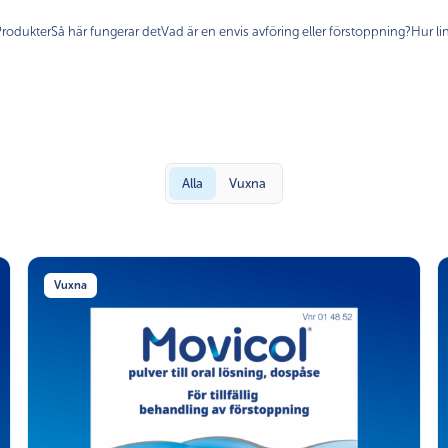
Produkter
Så här fungerar det
Vad är en envis avföring eller förstoppning?
Hur li
Alla
Vuxna
Vuxna