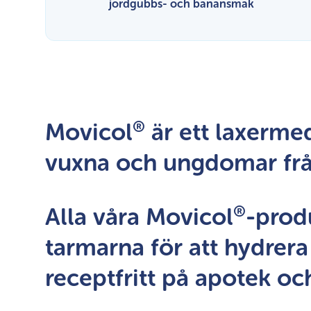
jordgubbs- och banansmak
®
Movicol
är ett laxerme
vuxna och ungdomar frå
®
Alla våra Movicol
-prod
tarmarna för att hydrer
receptfritt på apotek oc