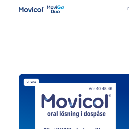
Movicol
med jordgubbs- och
banansmak
®
MoviGo
Duo
Vuxna