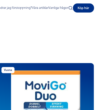
ndrar jag förstoppning?
Våra artiklar
Vanliga frågor
Köp här
Vuxna